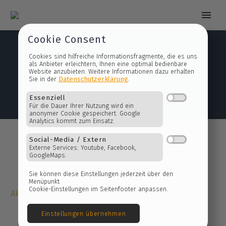
Cookie Consent
Cookies sind hilfreiche Informationsfragmente, die es 
Voller Tatendrang in die Zukunft –
als Anbieter erleichtern, Ihnen eine optimal bedienbare
Jahresbrief 2021
Website anzubieten. Weitere Informationen dazu erhalt
Datenschutzerklärung
Sie in der
.
Essenziell
Für die Dauer Ihrer Nutzung wird ein
anonymer Cookie gespeichert. Google
Analytics kommt zum Einsatz.
Social-Media / Extern
Externe Services: Youtube, Facebook,
GoogleMaps.
Aktuelles
Sie können diese Einstellungen jederzeit über den
Menüpunkt
Cookie-Einstellungen im Seitenfooter anpassen.