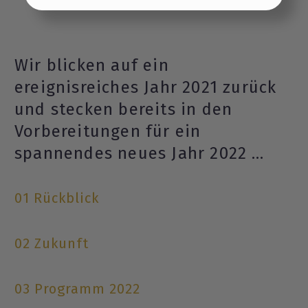
Einstellungen übernehmen
Wir blicken auf ein
ereignisreiches Jahr 2021 zurück
und stecken bereits in den
Vorbereitungen für ein
spannendes neues Jahr 2022 …
01 Rückblick
02 Zukunft
03 Programm 2022