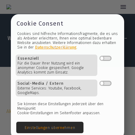
Cookie Consent
Wir nehmen Abschied von Werner Friedrich –
Cookies sind hilfreiche Informationsfragmente, die es 
eine Erinnerung
als Anbieter erleichtern, Ihnen eine optimal bedienbare
Website anzubieten. Weitere Informationen dazu erhalt
Datenschutzerklärung
Sie in der
.
Essenziell
Für die Dauer Ihrer Nutzung wird ein
anonymer Cookie gespeichert. Google
Analytics kommt zum Einsatz.
Social-Media / Extern
Externe Services: Youtube, Facebook,
GoogleMaps.
Aktuelles
Sie können diese Einstellungen jederzeit über den
Menüpunkt
Cookie-Einstellungen im Seitenfooter anpassen.