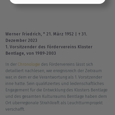
Einstellungen übernehmen
Werner Friedrich, * 21. März 1952 | † 31.
Dezember 2023
1. Vorsitzender des Fördervereins Kloster
Bentlage, von 1989-2003
In der
Chronologie
des Fördervereins lässt sich
detailliert nachlesen, wie ereignisreich der Zeitraum
war, in dem er die Verantwortung als 1. Vorsitzender
inne hatte. Sein qualifiziertes und leidenschaftliches
Engagement für die Entwicklung des Klosters Bentlage
und des gesamten Kulturraums Bentlage haben dem
Ort überregionale Strahlkraft als Leuchtturmprojekt
verschafft.