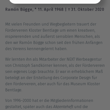
Ramón Bögge, * 11. April 1968 | † 31. Oktober 2020
Einstellungen übernehmen
Mit vielen Freunden und Wegbegleitern trauert der
Förderverein Kloster Bentlage um einen kreativen,
inspirierenden und äußerst sensiblen Menschen, als
den wir Ramón Bögge schon seit den frühen Anfängen
des Vereins kennengelernt haben.
Wir lernten ihn als Mitarbeiter der NEXT Werbeagentur
von Christoph Sandkörner kennen, als der Förderverein
sein eigenes Logo brauchte.
Er war in erheblichem Maß
beteiligt an der Erstellung des Corporate Design für
den Förderverein, aber auch für das Museum Kloster
Bentlage.
Von 1996–2000 hat er die Mitgliederinformationen
gestaltet, später auch das
Akzenteheft
und die