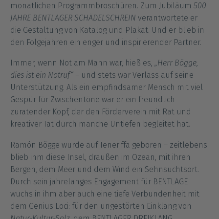
monatlichen Programmbroschüren.
Zum Jubiläum
500
JAHRE BENTLAGER SCHÄDELSCHREIN
verantwortete er
die Gestaltung von Katalog und Plakat. Und e
r blieb in
den Folgejahren ein enger und inspirierender Partner.
Immer, wenn Not am Mann war, hieß es,
„Herr Bögge,
dies ist ein Notruf“
– und stets war Verlass auf seine
Unterstützung.
Als ein empfindsamer Mensch mit viel
Gespür für Zwischentöne war er ein freundlich
zuratender Kopf, der den Förderverein mit Rat und
kreativer Tat durch manche Untiefen begleitet hat.
Ramón Bögge wurde auf Teneriffa geboren – zeitlebens
blieb ihm diese Insel, draußen im Ozean, mit ihren
Bergen, dem Meer und dem Wind ein Sehnsuchtsort.
Durch sein jahrelanges Engagement für BENTLAGE
wuchs in ihm aber auch eine tiefe Verbundenheit mit
dem Genius Loci: f
ür den ungestörten Einklang von
Natur-Kultur-Salz
, dem BENTLAGER DREIKLANG,