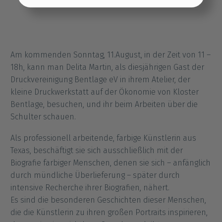
Einstellungen übernehmen
Am kommenden Sonntag, 11.August, in der Zeit von 11 –
18h, kann man Delita Martin, als diesjährigen Gast der
Druckvereinigung Bentlage eV in ihrem Atelier, der
kleine Druckwerkstatt auf der Ökonomie von Kloster
Bentlage, besuchen, und ihr beim Arbeiten über die
Schulter schauen.
Als professionell arbeitende, farbige Künstlerin aus
Texas, beschäftigt sie sich ausschließlich mit der
Biografie farbiger Menschen, denen sie sich – anfänglich
durch mündliche Überlieferung – später durch
intensive Recherche ihrer Biografien, nähert.
Es sind die besonderen Geschichten dieser Menschen,
die die Künstlerin zu ihren großen Portraits inspirieren,