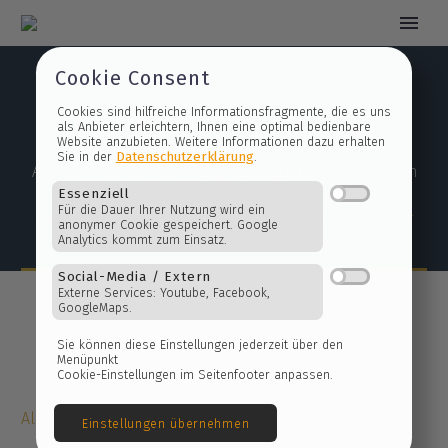
Cookie Consent
Delita Martin zu Gast in Bentlage
Cookies sind hilfreiche Informationsfragmente, die es 
als Anbieter erleichtern, Ihnen eine optimal bedienbare
Am kommenden Sonntag, 11.August, in der Zeit von
Website anzubieten. Weitere Informationen dazu erhalt
Datenschutzerklärung
Sie in der
.
Home
Allgemein
11 - 18h, kann man Delita Martin ...
Delita Martin, Texas, vom 1. – 14.8. Gastkünstlerin der
Essenziell
Druckvereinigung in Bentlage
Für die Dauer Ihrer Nutzung wird ein
anonymer Cookie gespeichert. Google
Analytics kommt zum Einsatz.
Social-Media / Extern
Externe Services: Youtube, Facebook,
GoogleMaps.
Sie können diese Einstellungen jederzeit über den
Allgemein
Menüpunkt
Cookie-Einstellungen im Seitenfooter anpassen.