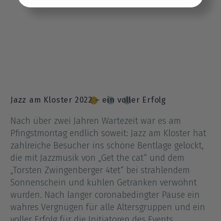
Einstellungen übernehmen
Jazz am Kloster 2022 – ein voller Erfolg
Nach über zwei Jahren Wartezeit war es am
Pfingstmontag endlich soweit: Jazz am Kloster hat
zahlreiche Besucher ins schöne Bentlage gelockt,
die mit Jazzmusik von „Get the cat“ und dem
„Torsten Zwingenberger 4tet“ bei strahlendem
Sonnenschein und kühlen Getränken verwöhnt
wurden. Nach langer coronabedingter Pause ein
wahres Vergnügen für alle Altersgruppen und ein
voller Erfolg für die Initiatoren des Events.