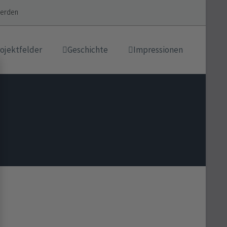
werden
ojektfelder
Geschichte
Impressionen
, die es uns als
enbare Website
ten Sie in der
er
 zum