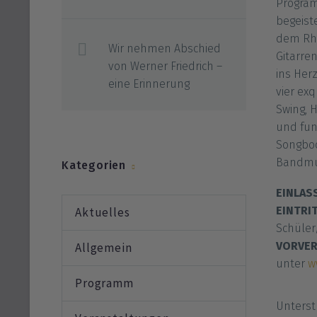
Program
begeist
dem Rhe
Wir nehmen Abschied
Gitarren
von Werner Friedrich –
ins Herz
eine Erinnerung
vier ex
Swing, 
und fun
Songboo
Bandmus
Kategorien
EINLAS
EINTRI
Aktuelles
Schüle
VORVE
Allgemein
unter
w
Programm
Unterst