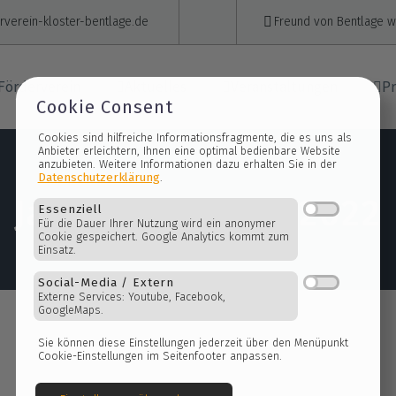
verein-kloster-bentlage.de
Freund von Bentlage 
Förderverein
Aktuelles
Veranstaltungen
Pr
Cookie Consent
Cookies sind hilfreiche Informationsfragmente
Anbieter erleichtern, Ihnen eine optimal bedi
anzubieten. Weitere Informationen dazu erhal
Jazz am Kloster 2022
Datenschutzerklärung
.
Essenziell
Für die Dauer Ihrer Nutzung wird ein anonym
Cookie gespeichert. Google Analytics kommt
Einsatz.
Social-Media / Extern
Externe Services: Youtube, Facebook,
GoogleMaps.