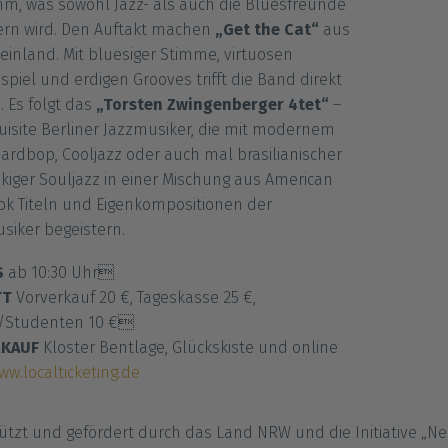
m, was sowohl Jazz- als auch die Bluesfreunde
ern wird. Den Auftakt machen
„Get the Cat“
aus
inland. Mit bluesiger Stimme, virtuosen
spiel und erdigen Grooves trifft die Band direkt
. Es folgt das
„Torsten Zwingenberger 4tet“
–
quisite Berliner Jazzmusiker, die mit modernem
Hardbop, Cooljazz oder auch mal brasilianischer
kiger Souljazz in einer Mischung aus American
k Titeln und Eigenkompositionen der
iker begeistern.
S
ab 10:30 Uhr
TT
Vorverkauf 20 €, Tageskasse 25 €,
r/Studenten 10 €
RKAUF
Kloster Bentlage, Glückskiste und online
ww.localticketing.de
ützt und gefördert durch das Land NRW und die Initiative „Ne