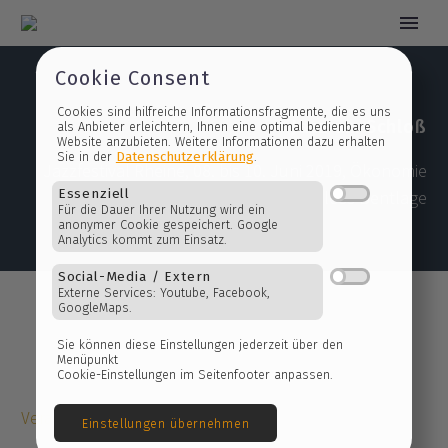
Cookie Consent
Jazz am Schloß
Cookies sind hilfreiche Informationsfragmente, die es 
als Anbieter erleichtern, Ihnen eine optimal bedienbare
Jazzfestival Rheine, 08. bis 10. Juni 2019, Ökonomie
Website anzubieten. Weitere Informationen dazu erhalt
Datenschutzerklärung
Sie in der
.
von Kloster/Schloss Bentlage
Essenziell
Für die Dauer Ihrer Nutzung wird ein
anonymer Cookie gespeichert. Google
Analytics kommt zum Einsatz.
Social-Media / Extern
Externe Services: Youtube, Facebook,
GoogleMaps.
Sie können diese Einstellungen jederzeit über den
Veranstaltungen
Menüpunkt
Cookie-Einstellungen im Seitenfooter anpassen.