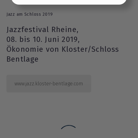
Jazz am Schloss 2019
Einstellungen übernehmen
Jazzfestival Rheine,
08. bis 10. Juni 2019,
Ökonomie von Kloster/Schloss
Bentlage
www.jazz.kloster-bentlage.com