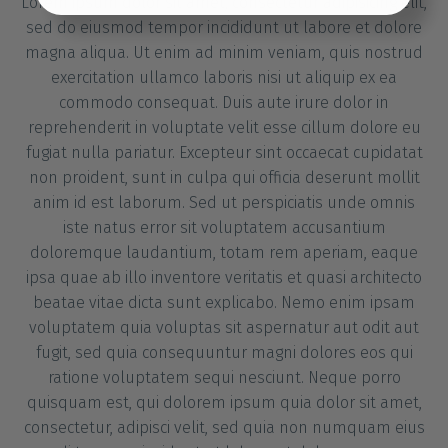
Lorem ipsum dolor sit amet, consectetur adipisicing elit,
sed do eiusmod tempor incididunt ut labore et dolore
magna aliqua. Ut enim ad minim veniam, quis nostrud
Einstellungen übernehmen
exercitation ullamco laboris nisi ut aliquip ex ea
commodo consequat. Duis aute irure dolor in
reprehenderit in voluptate velit esse cillum dolore eu
fugiat nulla pariatur. Excepteur sint occaecat cupidatat
non proident, sunt in culpa qui officia deserunt mollit
anim id est laborum. Sed ut perspiciatis unde omnis
iste natus error sit voluptatem accusantium
doloremque laudantium, totam rem aperiam, eaque
ipsa quae ab illo inventore veritatis et quasi architecto
beatae vitae dicta sunt explicabo. Nemo enim ipsam
voluptatem quia voluptas sit aspernatur aut odit aut
fugit, sed quia consequuntur magni dolores eos qui
ratione voluptatem sequi nesciunt. Neque porro
quisquam est, qui dolorem ipsum quia dolor sit amet,
consectetur, adipisci velit, sed quia non numquam eius