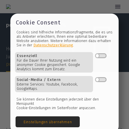


portfolio
justified 100%
Cookie Consent
Cookies sind hilfreiche Informationsfragmente, die es 
als Anbieter erleichtern, Ihnen eine optimal bedienbare
Website anzubieten. Weitere Informationen dazu erhalt
Home
Portfolios (Demo)
Datenschutzerklärung
Sie in der
.
Justified Portfolio Grid Demo (Demo)
portfolio justified 100% – 2 (Demo)
Essenziell
Für die Dauer Ihrer Nutzung wird ein
anonymer Cookie gespeichert. Google
Analytics kommt zum Einsatz.
Social-Media / Extern
Externe Services: Youtube, Facebook,
GoogleMaps.
small gaps with details
Sie können diese Einstellungen jederzeit über den
Menüpunkt
Cookie-Einstellungen im Seitenfooter anpassen.