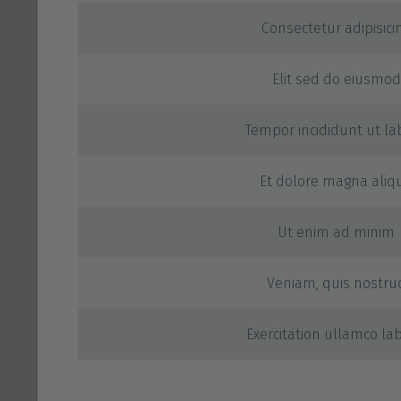
Consectetur adipisici
Elit sed do eiusmod
Tempor incididunt ut la
Et dolore magna aliq
Ut enim ad minim
Veniam, quis nostru
Exercitation ullamco lab