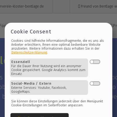
verein-kloster-bentlage.de
Freund von Bentlage 
Förderverein
Aktuelles
Veranstaltungen
Pr
Cookie Consent
Cookies sind hilfreiche Informationsfragmente
Anbieter erleichtern, Ihnen eine optimal bedi
les
anzubieten. Weitere Informationen dazu erhal
Datenschutzerklärung
.
Essenziell
n 3 different styles. All tables are resp
Für die Dauer Ihrer Nutzung wird ein anonym
Cookie gespeichert. Google Analytics kommt
bile device to see how it looks like. Als
Einsatz.
ullets in different colors for impressive
Social-Media / Extern
Externe Services: Youtube, Facebook,
GoogleMaps.