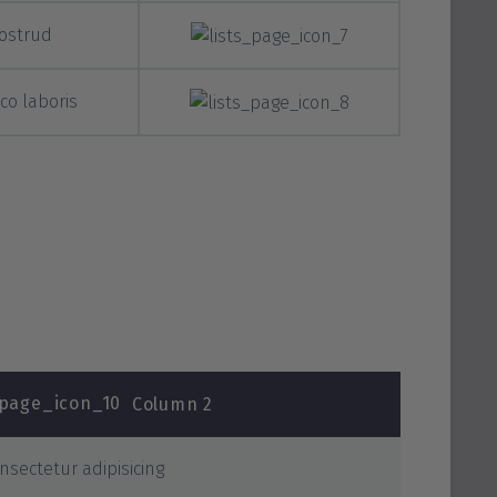
nostrud
co laboris
Column 2
nsectetur adipisicing