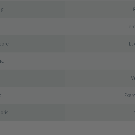
ng
Tem
bore
Et
ua
V
d
Exerc
oris