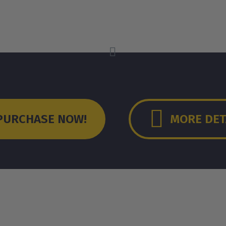



PURCHASE NOW!
MORE DET