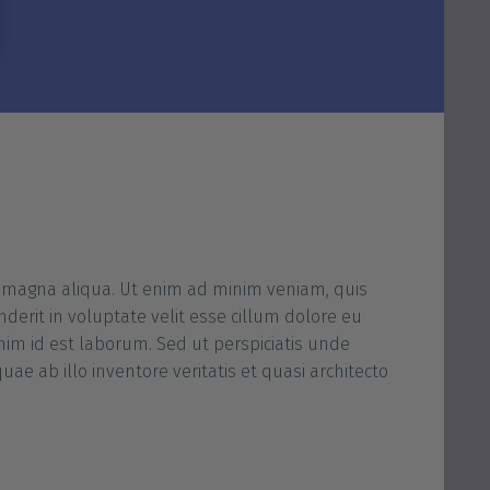
r den Menüpunkt
en.
re magna aliqua. Ut enim ad minim veniam, quis
derit in voluptate velit esse cillum dolore eu
anim id est laborum. Sed ut perspiciatis unde
 ab illo inventore veritatis et quasi architecto