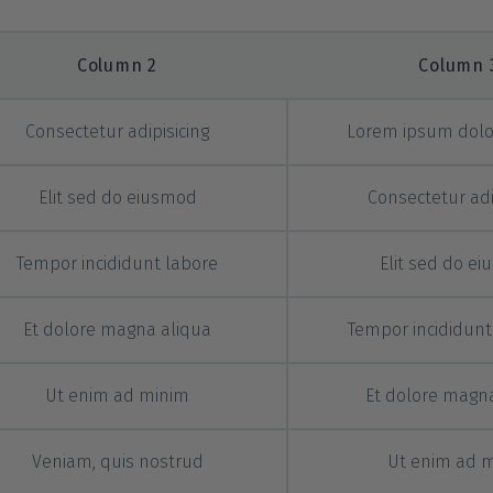
Column 2
Column 
Consectetur adipisicing
Lorem ipsum dolo
Elit sed do eiusmod
Consectetur adi
Tempor incididunt labore
Elit sed do e
Et dolore magna aliqua
Tempor incididunt
Ut enim ad minim
Et dolore magn
Veniam, quis nostrud
Ut enim ad 