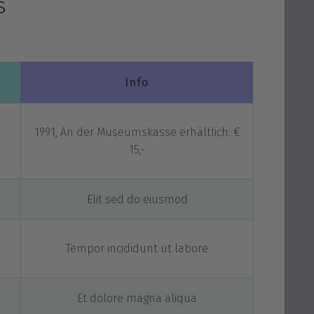
es
Info
1991, An der Museumskasse erhältlich: €
15,-
Elit sed do eiusmod
Tempor incididunt ut labore
Et dolore magna aliqua