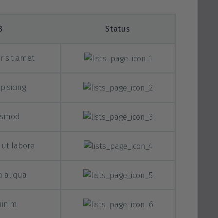
3
Status
r sit amet
pisicing
iusmod
 ut labore
a aliqua
minim