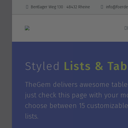
Bentlager Weg 130 · 48432 Rheine
info@foerder
Styled
Lists & Tab
TheGem delivers awesome tables i
just check this page with your mo
choose between 15 customizable b
lists.