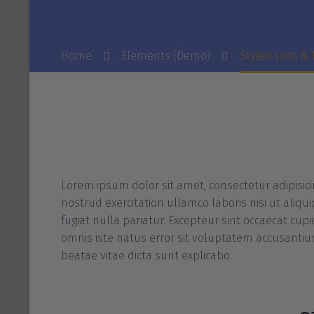
Home
Elements (Demo)
Styled Lists &
Lorem ipsum dolor sit amet, consectetur adipisic
nostrud exercitation ullamco laboris nisi ut aliq
fugiat nulla pariatur. Excepteur sint occaecat cup
omnis iste natus error sit voluptatem accusantiu
beatae vitae dicta sunt explicabo.