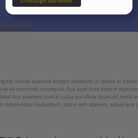
Sie können diese Einstellungen jederzeit übe
Cookie-Einstellungen im Seitenfooter anpass
 Tables (Demo)
Einstellungen übernehmen
ing elit, sed do eiusmod tempor incididunt ut labore et dolo
uip ex ea commodo consequat. Duis aute irure dolor in reprehen
idatat non proident, sunt in culpa qui officia deserunt mollit 
m doloremque laudantium, totam rem aperiam, eaque ipsa quae