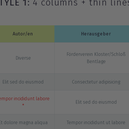
TYLE 1:
4 columns + thin lin
Autor/en
Herausgeber
Förderverein Kloster/Schloß
Diverse
Bentlage
Elit sed do eiusmod
Consectetur adipisicing
empor incididunt labore
Elit sed do eiusmod
*
Et dolore magna aliqua
Tempor incididunt ut labore