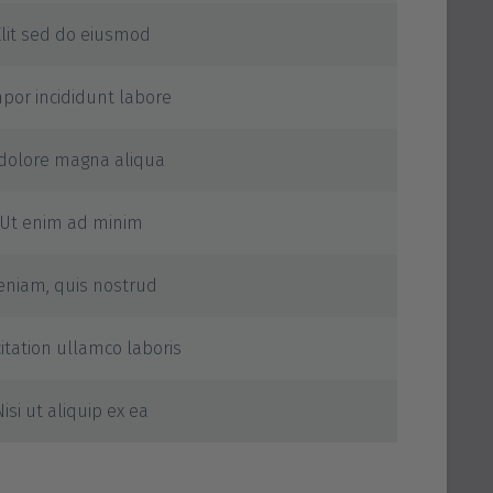
Elit sed do eiusmod
por incididunt labore
 dolore magna aliqua
Ut enim ad minim
eniam, quis nostrud
itation ullamco laboris
Nisi ut aliquip ex ea