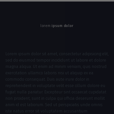
lorem
ipsum dolor
Lorem ipsum dolor sit amet, consectetur adipisicing elit,
sed do eiusmod tempor incididunt ut labore et dolore
magna aliqua. Ut enim ad minim veniam, quis nostrud
exercitation ullamco laboris nisi ut aliquip ex ea
commodo consequat. Duis aute irure dolor in
reprehenderit in voluptate velit esse cillum dolore eu
fugiat nulla pariatur. Excepteur sint occaecat cupidatat
non proident, sunt in culpa qui officia deserunt mollit
anim id est laborum. Sed ut perspiciatis unde omnis
iste natus error sit voluptatem accusantium