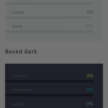
0%
Usability
0%
Testing
Boxed dark
0%
Databases
0%
Programming
0%
Usability