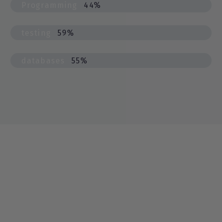
Programming
44%
testing
59%
databases
55%