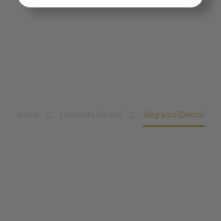
Promote your skills. Showcase your growth. With
multiple diagrams & pie charts. Animated &
Einstellungen übernehmen
interactive. TheGem has a built-in shortcode &
widget for displaying different kinds of diagrams:
bars, circles, pie charts.
Home
Elements (Demo)
Diagrams (Demo)