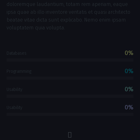
doloremque laudantium, totam rem aperiam, eaque
ipsa quae ab illo inventore veritatis et quasi architecto
beatae vitae dicta sunt explicabo. Nemo enim ipsam
voluptatem quia volupta.
0%
Databases
0%
Programming
0%
Usability
0%
Usability

